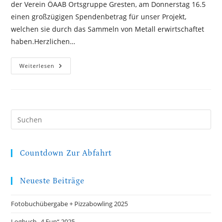
der Verein ÖAAB Ortsgruppe Gresten, am Donnerstag 16.5
–
Sammelaktion
einen großzügigen Spendenbetrag für unser Projekt,
Übergab.
welchen sie durch das Sammeln von Metall erwirtschaftet
haben.Herzlichen…
Spendenübergabe
Weiterlesen
Des
ÖAAB
Ortsgruppe
Gresten
Pre
Es
to
clo
Countdown Zur Abfahrt
the
sea
Neueste Beiträge
pan
Fotobuchübergabe + Pizzabowling 2025
Logbuch „4 Fun“ 2025