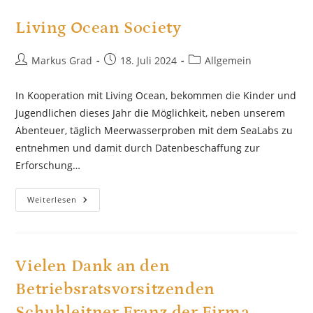
Living Ocean Society
Beitrags-
Beitrag
Beitrags-
Markus Grad
18. Juli 2024
Allgemein
Autor:
veröffentlicht:
Kategorie:
In Kooperation mit Living Ocean, bekommen die Kinder und
Jugendlichen dieses Jahr die Möglichkeit, neben unserem
Abenteuer, täglich Meerwasserproben mit dem SeaLabs zu
entnehmen und damit durch Datenbeschaffung zur
Erforschung…
Living
Weiterlesen
Ocean
Society
Vielen Dank an den
Betriebsratsvorsitzenden
Schuhleitner Franz der Firma