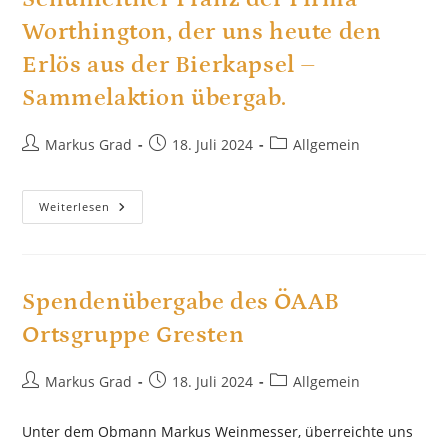
Worthington, der uns heute den
Erlös aus der Bierkapsel –
Sammelaktion übergab.
Beitrags-
Beitrag
Beitrags-
Markus Grad
18. Juli 2024
Allgemein
Autor:
veröffentlicht:
Kategorie:
Vielen
Weiterlesen
Dank
An
Den
Betriebsratsvorsitzenden
Schuhleitner
Franz
Spendenübergabe des ÖAAB
Der
Firma
Ortsgruppe Gresten
Worthington,
Der
Uns
Heute
Beitrags-
Beitrag
Beitrags-
Markus Grad
18. Juli 2024
Allgemein
Den
Autor:
veröffentlicht:
Kategorie:
Erlös
Aus
Der
Unter dem Obmann Markus Weinmesser, überreichte uns
Bierkapsel