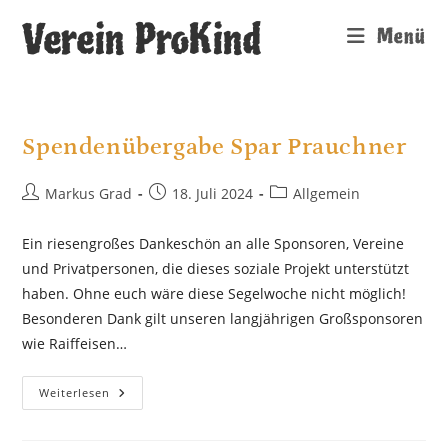
Zum
Verein ProKind
Menü
Inhalt
springen
Spendenübergabe Spar Prauchner
Beitrags-
Beitrag
Beitrags-
Markus Grad
18. Juli 2024
Allgemein
Autor:
veröffentlicht:
Kategorie:
Ein riesengroßes Dankeschön an alle Sponsoren, Vereine
und Privatpersonen, die dieses soziale Projekt unterstützt
haben. Ohne euch wäre diese Segelwoche nicht möglich!
Besonderen Dank gilt unseren langjährigen Großsponsoren
wie Raiffeisen…
Spendenübergabe
Weiterlesen
Spar
Prauchner