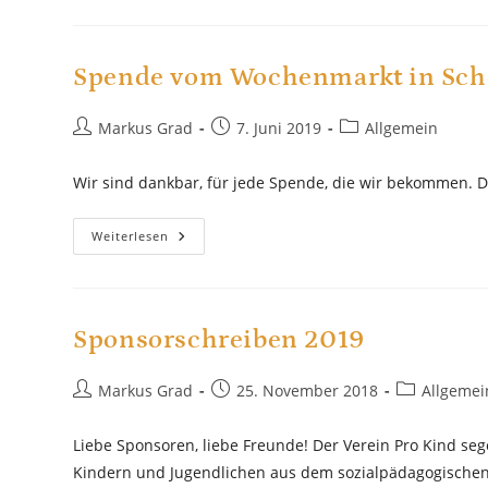
2019
Spende vom Wochenmarkt in Sch
Beitrags-
Beitrag
Beitrags-
Markus Grad
7. Juni 2019
Allgemein
Autor:
veröffentlicht:
Kategorie:
Wir sind dankbar, für jede Spende, die wir bekommen. Da
Spende
Weiterlesen
Vom
Wochenmarkt
In
Scheibbs
Sponsorschreiben 2019
Beitrags-
Beitrag
Beitrags-
Markus Grad
25. November 2018
Allgemei
Autor:
veröffentlicht:
Kategorie:
Liebe Sponsoren, liebe Freunde! Der Verein Pro Kind se
Kindern und Jugendlichen aus dem sozialpädagogische