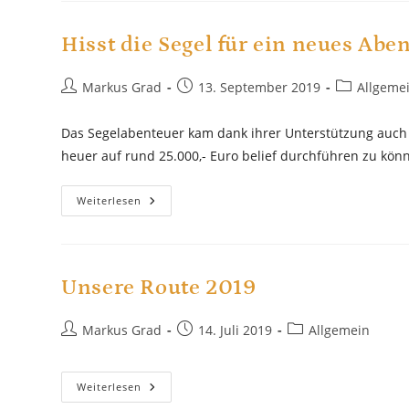
Hisst die Segel für ein neues Abe
Beitrags-
Beitrag
Beitrags-
Markus Grad
13. September 2019
Allgeme
Autor:
veröffentlicht:
Kategorie:
Das Segelabenteuer kam dank ihrer Unterstützung auch 
heuer auf rund 25.000,- Euro belief durchführen zu kön
Hisst
Weiterlesen
Die
Segel
Für
Ein
Neues
Abenteuer!
Unsere Route 2019
Beitrags-
Beitrag
Beitrags-
Markus Grad
14. Juli 2019
Allgemein
Autor:
veröffentlicht:
Kategorie:
Unsere
Weiterlesen
Route