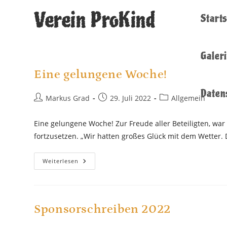
Zum
Verein ProKind
Starts
Inhalt
springen
Galer
Eine gelungene Woche!
Daten
Beitrags-
Beitrag
Beitrags-
Markus Grad
29. Juli 2022
Allgemein
Autor:
veröffentlicht:
Kategorie:
Eine gelungene Woche! Zur Freude aller Beteiligten, war
fortzusetzen. „Wir hatten großes Glück mit dem Wetter
Eine
Weiterlesen
Gelungene
Woche!
Sponsorschreiben 2022