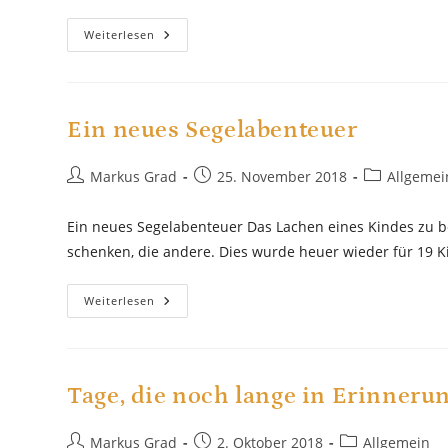
Sponsorschreiben
Weiterlesen
2019
Ein neues Segelabenteuer
Beitrags-
Beitrag
Beitrags-
Markus Grad
25. November 2018
Allgemei
Autor:
veröffentlicht:
Kategorie:
Ein neues Segelabenteuer Das Lachen eines Kindes zu be
schenken, die andere. Dies wurde heuer wieder für 19 
Ein
Weiterlesen
Neues
Segelabenteuer
Tage, die noch lange in Erinneru
Beitrags-
Beitrag
Beitrags-
Markus Grad
2. Oktober 2018
Allgemein