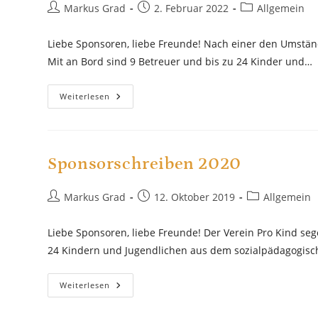
Beitrags-
Beitrag
Beitrags-
Markus Grad
2. Februar 2022
Allgemein
Autor:
veröffentlicht:
Kategorie:
Liebe Sponsoren, liebe Freunde! Nach einer den Umständ
Mit an Bord sind 9 Betreuer und bis zu 24 Kinder und…
Sponsorschreiben
Weiterlesen
2022
Sponsorschreiben 2020
Beitrags-
Beitrag
Beitrags-
Markus Grad
12. Oktober 2019
Allgemein
Autor:
veröffentlicht:
Kategorie:
Liebe Sponsoren, liebe Freunde! Der Verein Pro Kind se
24 Kindern und Jugendlichen aus dem sozialpädagogis
Sponsorschreiben
Weiterlesen
2020