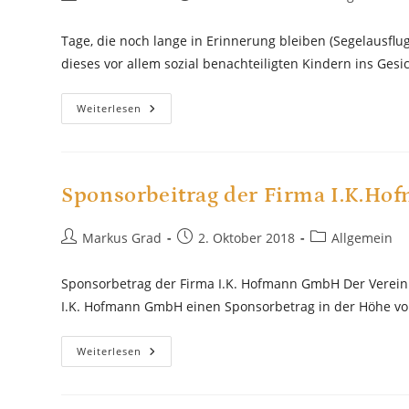
Autor:
veröffentlicht:
Kategorie:
Tage, die noch lange in Erinnerung bleiben (Segelausflu
dieses vor allem sozial benachteiligten Kindern ins Gesi
Tage,
Weiterlesen
Die
Noch
Lange
In
Erinnerung
Bleiben
Sponsorbeitrag der Firma I.K.H
Beitrags-
Beitrag
Beitrags-
Markus Grad
2. Oktober 2018
Allgemein
Autor:
veröffentlicht:
Kategorie:
Sponsorbetrag der Firma I.K. Hofmann GmbH Der Verein P
I.K. Hofmann GmbH einen Sponsorbetrag in der Höhe vo
Sponsorbeitrag
Weiterlesen
Der
Firma
I.K.Hofmann
GmbH