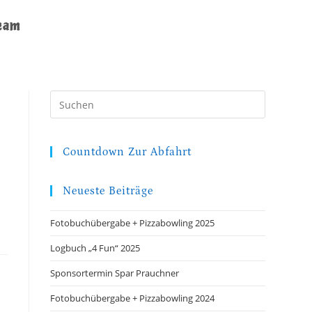
eam
Press
Escape
to
close
Countdown Zur Abfahrt
the
search
Neueste Beiträge
panel.
Fotobuchübergabe + Pizzabowling 2025
Logbuch „4 Fun“ 2025
Sponsortermin Spar Prauchner
Fotobuchübergabe + Pizzabowling 2024